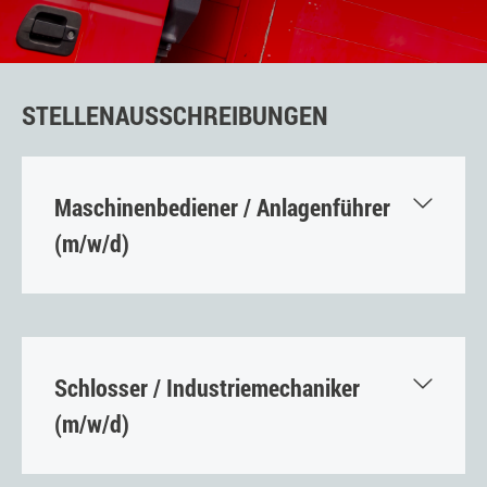
STELLENAUSSCHREIBUNGEN
Maschinenbediener / Anlagenführer
(m/w/d)
Ihre Aufgabe:
Bedienen von Pressen im Serienbetrieb
Schlosser / Industriemechaniker
Vorbereiten und Rüsten von Maschinen
(m/w/d)
Werkzeugwechsel durchführen
Ihre Aufgabe:
Stanzautomaten nach Plan rüsten