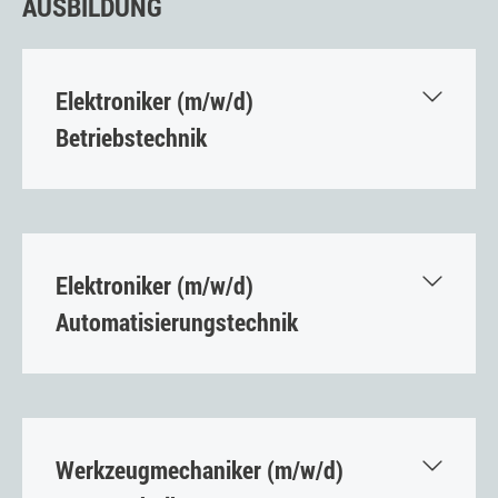
AUSBILDUNG
Elektroniker (m/w/d)
Betriebstechnik
Deine Aufgaben:
Installation und Inbetriebnahme von
elektronischen Anlagen, Leitungen und
Elektroniker (m/w/d)
Antriebsystemen
Automatisierungstechnik
Programmierung und Prüfung von
Deine Aufgaben:
Steuerungs- und Sicherheitssystemen
Analysieren von Prozessabläufen und
Wartung und Instandhaltung sowie
Funktionszusammenhängen automatisierter
Störungsbehebung an Betriebsanlagen
Werkzeugmechaniker (m/w/d)
Systeme