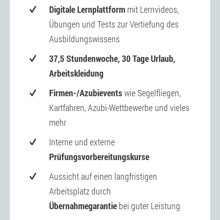
Digitale Lernplattform
mit Lernvideos,
Ausbildungsvergütung:
Jetzt bewerben
Ausbildungsdauer: 2 Jahre
Übungen und Tests zur Vertiefung des
Ausbildungswissens
1. Ausbildungsjahr 1.109 €
Ausbildungsvergütung:
37,5 Stundenwoche, 30 Tage Urlaub,
2. Ausbildungsjahr 1.167 €
1. Ausbildungsjahr 1.109 €
Arbeitskleidung
3. Ausbildungsjahr 1.245 €
2. Ausbildungsjahr 1.167 €
Firmen-/Azubievents
wie Segelfliegen,
4. Ausbildungsjahr 1.287 €
Kartfahren, Azubi-Wettbewerbe und vieles
Jetzt bewerben
mehr
Jetzt bewerben
Interne und externe
Prüfungsvorbereitungskurse
Aussicht auf einen langfristigen
Arbeitsplatz durch
Übernahmegarantie
bei guter Leistung